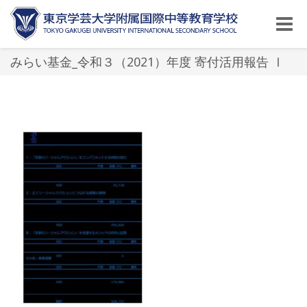
Toggle
naviga
みらい基金_令和３（2021）年度 寄付活用報告 Ⅰ