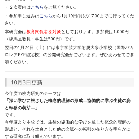
・２次案内は
こちら
をご覧ください。
・参加申し込みは
こちら
から1月19日(月)の17:00までに行ってくだ
さい。
本研究会は
教育関係者を対象
としております。参加費は1,000円
（練馬区教員・学生は500円）です。
翌日の1月24日（土）には東京学芸大学附属大泉小学校（国際バカ
ロレアPYP認定校）の公開研究会がございます。ぜひあわせてご参
加ください。
10月3日更新
今年度の校内研究のテーマは
「深い学びに根ざした概念的理解の形成―協働的に学ぶ生徒の姿
と転移の萌芽―」
です。
今年度より本校では、生徒の協働的な学びを通じた概念的理解の
形成と、それを土台とした他の文脈への転移の在り方を明らかに
する研究に取り組んでいます。