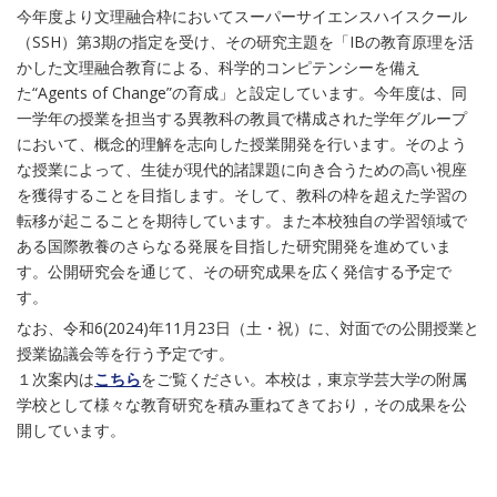
今年度より文理融合枠においてスーパーサイエンスハイスクール
（SSH）第3期の指定を受け、その研究主題を「IBの教育原理を活
かした文理融合教育による、科学的コンピテンシーを備え
た“Agents of Change”の育成」と設定しています。今年度は、同
一学年の授業を担当する異教科の教員で構成された学年グループ
において、概念的理解を志向した授業開発を行います。そのよう
な授業によって、生徒が現代的諸課題に向き合うための高い視座
を獲得することを目指します。そして、教科の枠を超えた学習の
転移が起こることを期待しています。また本校独自の学習領域で
ある国際教養のさらなる発展を目指した研究開発を進めていま
す。公開研究会を通じて、その研究成果を広く発信する予定で
す。
なお、令和6(2024)年11月23日（土・祝）に、対面での公開授業と
授業協議会等を行う予定です。
１次案内は
こちら
をご覧ください。本校は，東京学芸大学の附属
学校として様々な教育研究を積み重ねてきており，その成果を公
開しています。