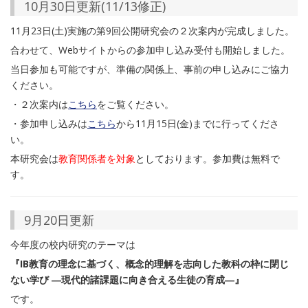
10月30日更新(11/13修正)
11月23日(土)実施の第9回公開研究会の２次案内が完成しました。
合わせて、Webサイトからの参加申し込み受付も開始しました。
当日参加も可能ですが、準備の関係上、事前の申し込みにご協力
ください。
・２次案内は
こちら
をご覧ください。
・参加申し込みは
こちら
から11月15日(金)までに行ってくださ
い。
本研究会は
教育関係者を対象
としております。参加費は無料で
す。
9月20日更新
今年度の校内研究のテーマは
『IB教育の理念に基づく、​概念的理解を志向した教科の枠に閉じ
ない学び ―現代的諸課題に向き合える生徒の育成―』
です。