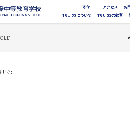
寄付
アクセス
お
TGUISSについて
TGUISSの教育
_OLD
準備中です。