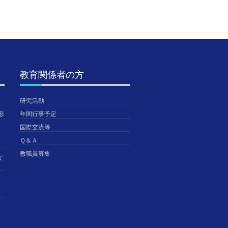
教育関係者の方
研究活動
形
年間行事予定
国際交流等
Ｑ＆Ａ
教職員募集
て