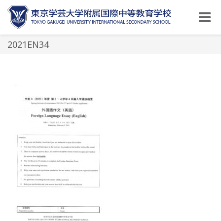
Toggle
naviga
2021EN34