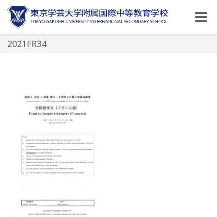
Toggle
naviga
2021FR34