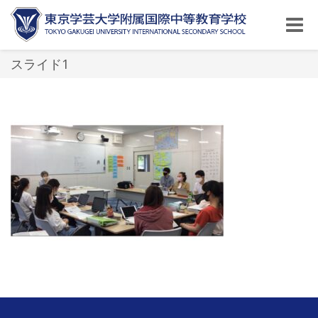
Toggle
naviga
スライド1