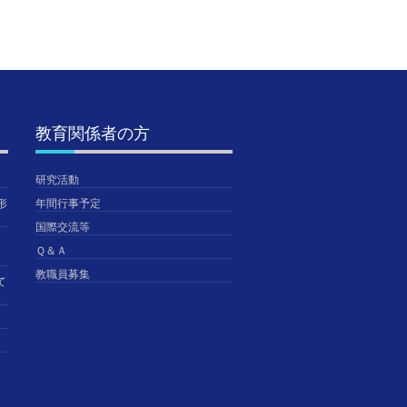
教育関係者の方
研究活動
形
年間行事予定
国際交流等
Ｑ＆Ａ
教職員募集
て