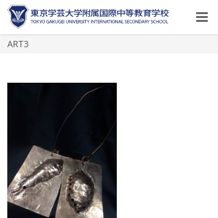
Toggle
naviga
ART3