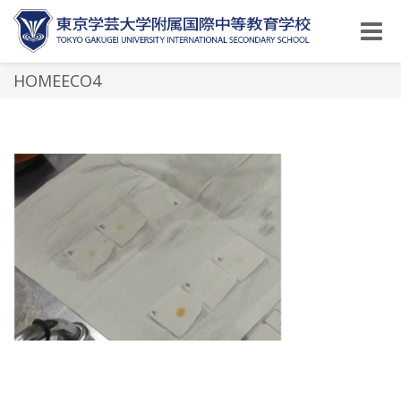
Toggle
naviga
HOMEECO4