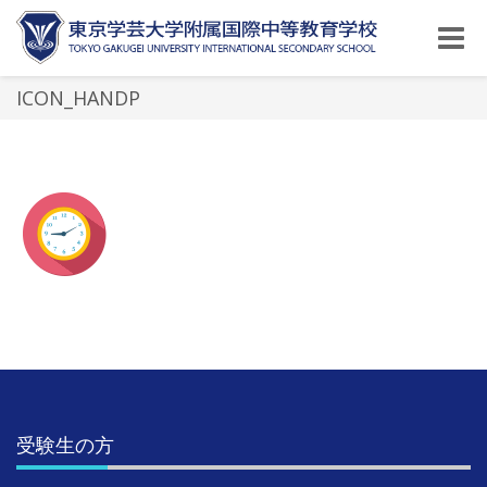
Toggle
naviga
ICON_HANDP
受験生の方