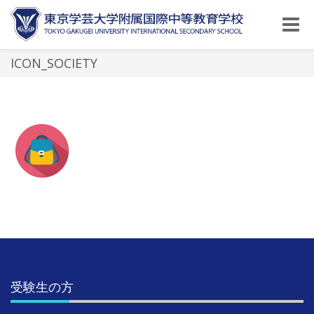
Toggle
naviga
ICON_SOCIETY
受験生の方