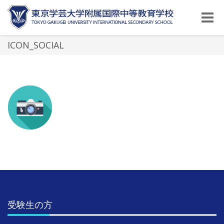
Toggle
naviga
ICON_SOCIAL
受験生の方