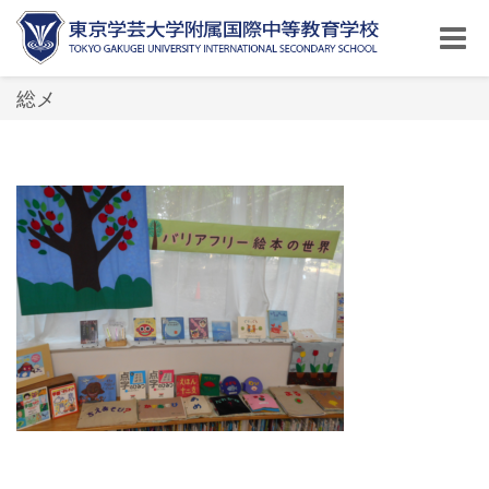
Toggle
naviga
総メ