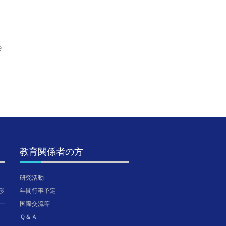
会
高知GLOCAL CAFÉ
大学FWに行ってきま
9月編
2026
した（中学3年生）
情報
2026年8月3日
2026年7月31日
2026年
TGUISS
TGUISS
TGUISS
教育関係者の方
研究活動
形
年間行事予定
国際交流等
Ｑ＆Ａ