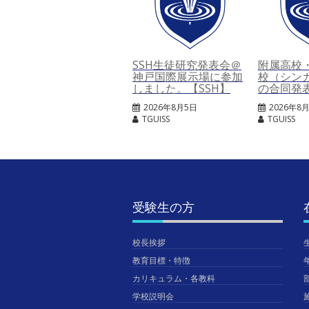
SSH生徒研究発表会＠
附属高校
神戸国際展示場に参加
校（シン
しました。【SSH】
の合同発
2026年8月5日
2026年8
TGUISS
TGUISS
受験生の方
校長挨拶
教育目標・特徴
カリキュラム・各教科
学校説明会