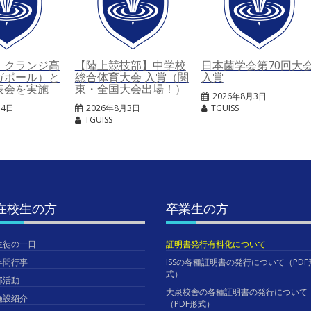
・クランジ高
【陸上競技部】中学校
日本菌学会第70回大
ガポール）と
総合体育大会 入賞（関
入賞
表会を実施
東・全国大会出場！）
2026年8月3日
月4日
2026年8月3日
TGUISS
TGUISS
在校生の方
卒業生の方
生徒の一日
証明書発行有料化について
年間行事
ISSの各種証明書の発行について（PDF
式）
部活動
大泉校舎の各種証明書の発行について
施設紹介
（PDF形式）