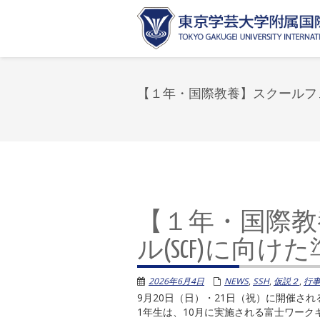
【１年・国際教養】スクールフェ
【１年・国際教
ル(SCF)に向け
2026年6月4日
NEWS
,
SSH
,
仮説２
,
行
9月20日（日）・21日（祝）に開催さ
1年生は、10月に実施される富士ワー