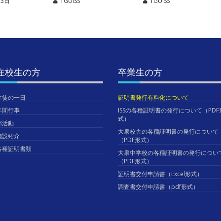
月3日
TGUISS
TGUISS
在校生の方
卒業生の方
生徒の一日
証明書発行有料化について
年間行事
ISSの各種証明書の発行について（PDF
式）
部活動
大泉校舎の各種証明書の発行について
施設紹介
（PDF形式）
各種証明書類
大泉中学校の各種証明書の発行につい
（PDF形式）
証明書交付申請書（Excel形式）
調査書交付申請書（pdf形式）