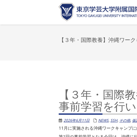
【３年・国際教養】沖縄ワーク
【３年・国際教
事前学習を行い
2026年6月11日
NEWS
,
SSH
,
その他
,
仮
11月に実施される沖縄ワークキャンプ
第1回の事前学習となる今回は、沖縄に