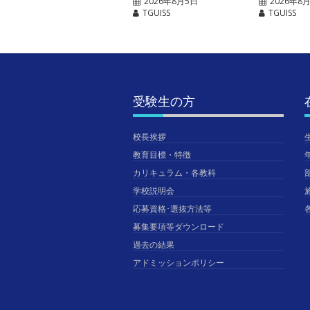
2026年8月5日
2026年8
TGUISS
TGUISS
受験生の方
校長挨拶
教育目標・特徴
カリキュラム・各教科
学校説明会
応募資格･選抜方法等
募集要項等ダウンロード
過去の結果
アドミッションポリシー