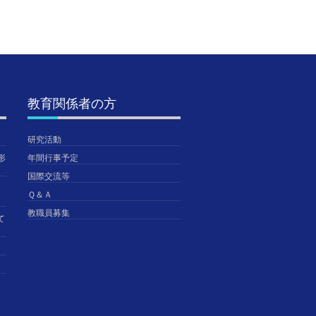
TGUISS
TGUISS
TGUISS
教育関係者の方
研究活動
形
年間行事予定
国際交流等
Ｑ＆Ａ
教職員募集
て