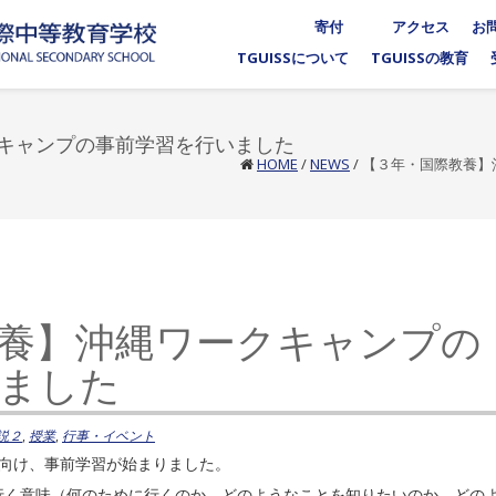
寄付
アクセス
お
TGUISSについて
TGUISSの教育
キャンプの事前学習を行いました
HOME
/
NEWS
/
【３年・国際教養】
養】沖縄ワークキャンプの
ました
説２
,
授業
,
行事・イベント
に向け、事前学習が始まりました。
行く意味（何のために行くのか、どのようなことを知りたいのか、どの