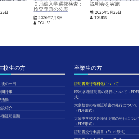
。
９月編入学選抜検査：
説明会を実施
検査問題の公表
月28日
2026年5月28日
2026年7月3日
TGUISS
TGUISS
在校生の方
卒業生の方
生徒の一日
証明書発行有料化について
年間行事
ISSの各種証明書の発行について（PDF
式）
部活動
大泉校舎の各種証明書の発行について
施設紹介
（PDF形式）
各種証明書類
大泉中学校の各種証明書の発行につい
（PDF形式）
証明書交付申請書（Excel形式）