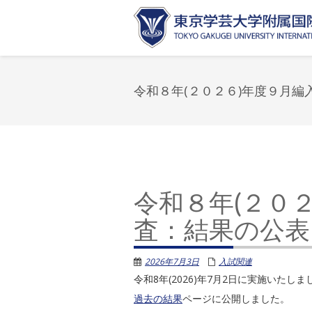
令和８年(２０２６)年度９月
令和８年(２０
査：結果の公表
2026年7月3日
入試関連
令和8年(2026)年7月2日に実施いた
過去の結果
ページに公開しました。