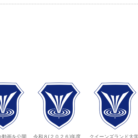
会動画を公開
令和８(２０２６)年度
クイーンズランド大