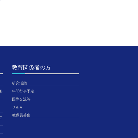
検者情報の入力につい
について
入学選
て
徒募集
2026年4月24日
ダウン
2026年5月14日
TGUISS
TGUISS
2026年
TGUISS
教育関係者の方
研究活動
形
年間行事予定
国際交流等
Ｑ＆Ａ
教職員募集
て