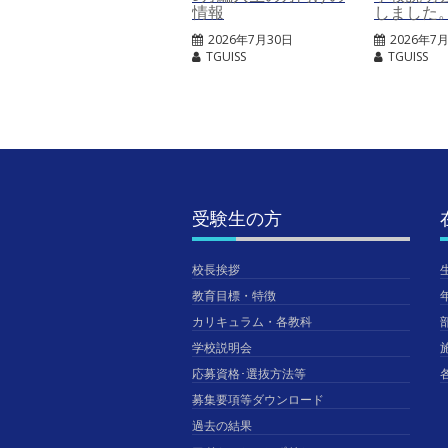
情報
しました
2026年7月30日
2026年7
TGUISS
TGUISS
受験生の方
校長挨拶
教育目標・特徴
カリキュラム・各教科
学校説明会
応募資格･選抜方法等
募集要項等ダウンロード
過去の結果