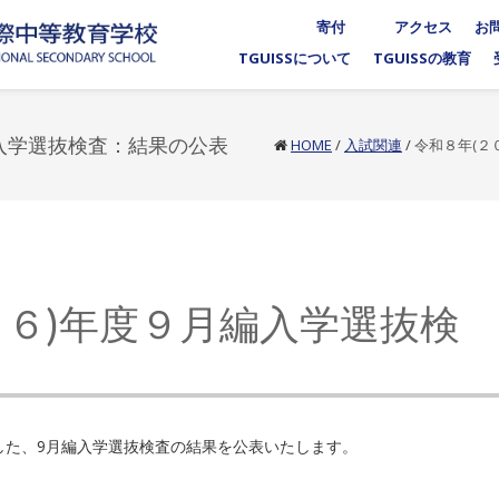
寄付
アクセス
お
TGUISSについて
TGUISSの教育
編入学選抜検査：結果の公表
HOME
/
入試関連
/
令和８年(２
２６)年度９月編入学選抜検
しました、9月編入学選抜検査の結果を公表いたします。