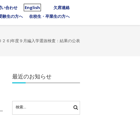
問い合わせ
English
欠席連絡
受験生の方へ
在校生・卒業生の方へ
０２６)年度９月編入学選抜検査：結果の公表
最近のお知らせ
検
索: