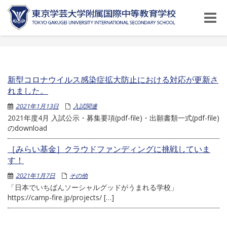
Toggle
naviga
新型コロナウイルス感染症拡大防止における対応が更新さ
れました。
2021年1月13日
入試関連
2021年度4月 入試公示・募集要項(pdf-file)・出願書類一式(pdf-file)
のdownload
［みらい基金］クラウドファンディングに挑戦していま
す！
2021年1月7日
その他
「日本でいちばんソーシャルグッドがうまれる学校」
https://camp-fire.jp/projects/ […]