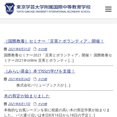
Toggle
naviga
［国際教養］セミナー「災害とボランティア」開催！
2021年8月31日
その他
国際教養セミナー2021「災害とボランティア」開催！ 国際教養セ
ミナー2021＠online 災害とボランティ […]
［みらい基金］本でISSの学びを支援！
2021年8月24日
その他
株式会社バリューブックスが […]
木の剪定が始まりました
2021年8月17日
その他
本格的な台風シーズンを前に校庭の高い木の剪定作業が始まりま
した。 バス通り沿いは本日8月16日から18日の予定 […]