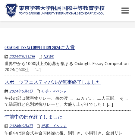
Toggle
naviga
OXBRIGHT ESSAY COMPETITION 2024に入賞
2024年6月12日
NEWS
世界中から1000以上の応募が集まる Oxbright Essay Competition
2024に6年生 […]
スポーツフェスティバルが無事終了しました
2024年6月4日
行事・イベント
午後の部は障害物リレー、泉の渡し、ムカデ走、二人三脚、 そし
て騎馬戦と色別対抗リレーと、大盛り上がりでした！ […]
午前中の部が終了しました
2024年6月4日
行事・イベント
午前中は開会式や合同体操の後、綱引き、小綱引き、全員リレ