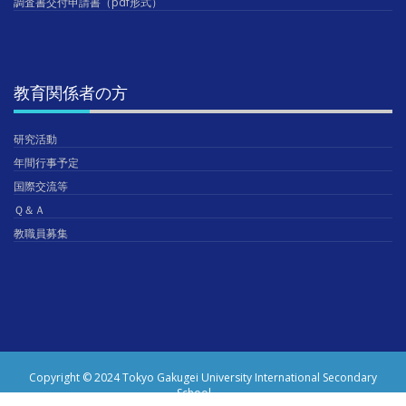
調査書交付申請書（pdf形式）
教育関係者の方
研究活動
年間行事予定
国際交流等
Ｑ＆Ａ
教職員募集
Copyright © 2024 Tokyo Gakugei University International Secondary
School.