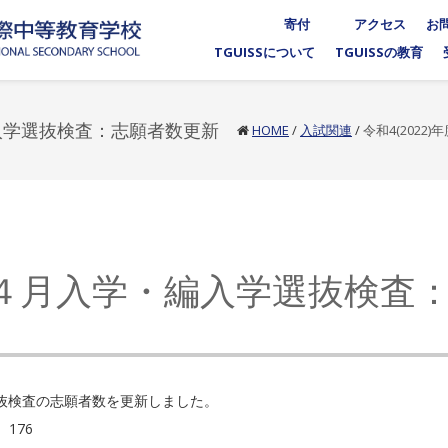
寄付
アクセス
お
TGUISSについて
TGUISSの教育
編入学選抜検査：志願者数更新
HOME
/
入試関連
/
令和4(202
)年度４月入学・編入学選抜検査
選抜検査の志願者数を更新しました。
176