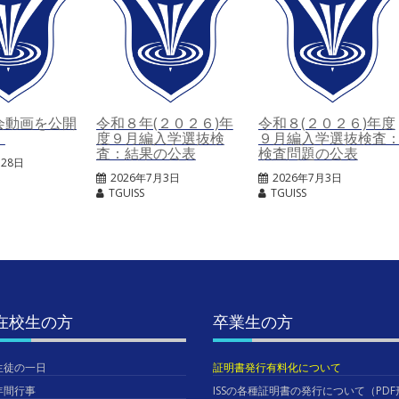
会動画を公開
令和８年(２０２６)年
令和８(２０２６)年度
。
度９月編入学選抜検
９月編入学選抜検査
査：結果の公表
検査問題の公表
月28日
2026年7月3日
2026年7月3日
TGUISS
TGUISS
在校生の方
卒業生の方
生徒の一日
証明書発行有料化について
年間行事
ISSの各種証明書の発行について（PDF