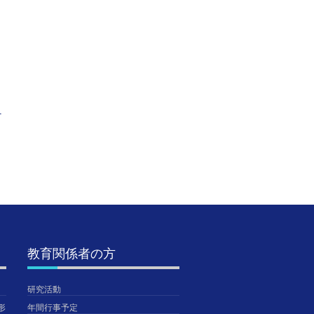
クイーンズランド大学
【入試】海外在住の受
2026
：
説明会を実施
検者情報の入力につい
につい
て
2026年5月28日
2026年
TGUISS
2026年5月14日
TGUISS
TGUISS
教育関係者の方
研究活動
形
年間行事予定