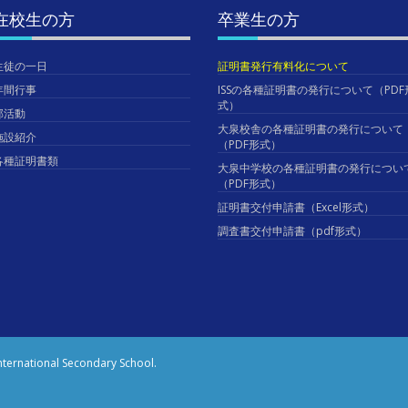
在校生の方
卒業生の方
生徒の一日
証明書発行有料化について
年間行事
ISSの各種証明書の発行について（PDF
式）
部活動
大泉校舎の各種証明書の発行について
施設紹介
（PDF形式）
各種証明書類
大泉中学校の各種証明書の発行につい
（PDF形式）
証明書交付申請書（Excel形式）
調査書交付申請書（pdf形式）
 International Secondary School.