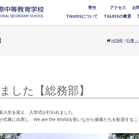
寄付
アクセス
お
TGUISSについて
TGUISSの教育
】
HOME
/
行事・
ました【総務部】
新入生を迎え、入学式が行われました。
に出席し、We are the Worldを歌いながら後輩たちを歓迎するこ