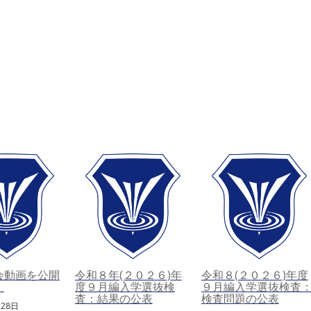
会動画を公開
令和８年(２０２６)年
令和８(２０２６)年度
。
度９月編入学選抜検
９月編入学選抜検査
査：結果の公表
検査問題の公表
月28日