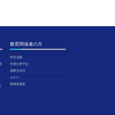
TGUISS
2026年5月14日
TGUISS
TGUISS
教育関係者の方
研究活動
形
年間行事予定
国際交流等
Ｑ＆Ａ
教職員募集
て