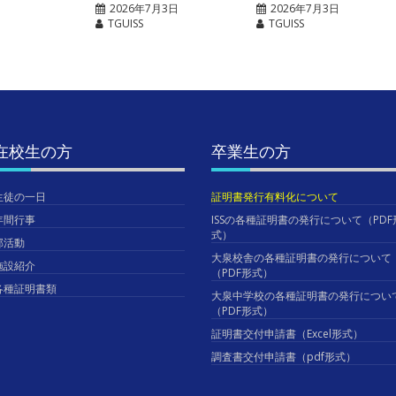
2026年7月3日
2026年7月3日
TGUISS
TGUISS
在校生の方
卒業生の方
生徒の一日
証明書発行有料化について
年間行事
ISSの各種証明書の発行について（PDF
式）
部活動
大泉校舎の各種証明書の発行について
施設紹介
（PDF形式）
各種証明書類
大泉中学校の各種証明書の発行につい
（PDF形式）
証明書交付申請書（Excel形式）
調査書交付申請書（pdf形式）