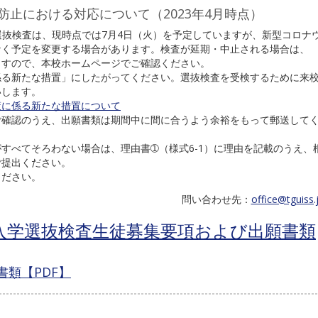
止における対応について（2023年4月時点）
めの選抜検査は、現時点では7月4日（火）を予定していますが、新型コロナ
なく予定を変更する場合があります。検査が延期・中止される場合は、
ますので、本校ホームページでご確認ください。
係る新たな措置」にしたがってください。選抜検査を受検するために来
いします。
策に係る新たな措置について
ご確認のうえ、出願書類は期間中に間に合うよう余裕をもって郵送して
すべてそろわない場合は、理由書➀（様式6-1）に理由を記載のうえ、
ご提出ください。
ください。
問い合わせ先：
office@tguiss.
月編入学選抜検査生徒募集要項および出願書類
書類【PDF】