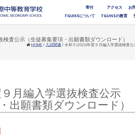
寄付
アクセス
お
TGUISSについて
TGUISSの教育
学選抜検査公示（生徒募集要項・出願書類ダウンロード）
HOME
/
入試関連
/
令和５(2023)年度９月編入学選抜検
)年度９月編入学選抜検査公示
・出願書類ダウンロード）
】