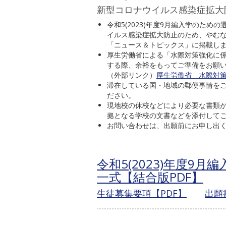
新型コロナウイルス感染症拡大防
令和5(2023)年度9月編入学のた
イルス感染症拡大防止のため、やむ
「ニュース＆トピックス」に掲載し
厚生労働省による「水際対策強化に
する際、余裕をもってご準備をお願
（外部リンク）
厚生労働省 水際対
滞在している国・地域の郵便事情を
ださい。
現地校の休校などにより必要な書類が
拠となる学校の文書などを添付して
お問い合わせは、出願前にお申し出
令和5(2023)年度9
一式【結合版PDF】
生徒募集要項【PDF】
出願