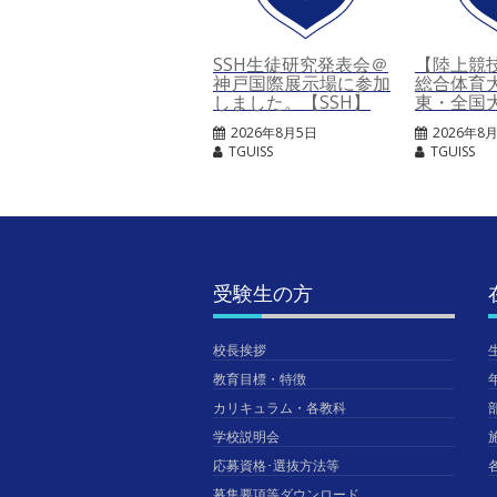
SSH生徒研究発表会＠
【陸上競
神戸国際展示場に参加
総合体育
しました。【SSH】
東・全国
2026年8月5日
2026年8
TGUISS
TGUISS
受験生の方
校長挨拶
教育目標・特徴
カリキュラム・各教科
学校説明会
応募資格･選抜方法等
募集要項等ダウンロード