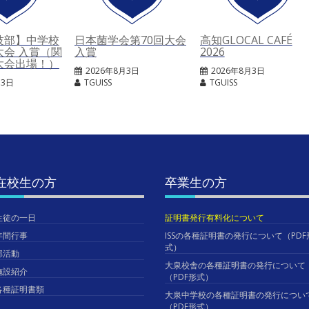
技部】中学校
日本菌学会第70回大会
高知GLOCAL CAFÉ
大会 入賞（関
入賞
2026
大会出場！）
2026年8月3日
2026年8月3日
月3日
TGUISS
TGUISS
在校生の方
卒業生の方
生徒の一日
証明書発行有料化について
年間行事
ISSの各種証明書の発行について（PDF
式）
部活動
大泉校舎の各種証明書の発行について
施設紹介
（PDF形式）
各種証明書類
大泉中学校の各種証明書の発行につい
（PDF形式）