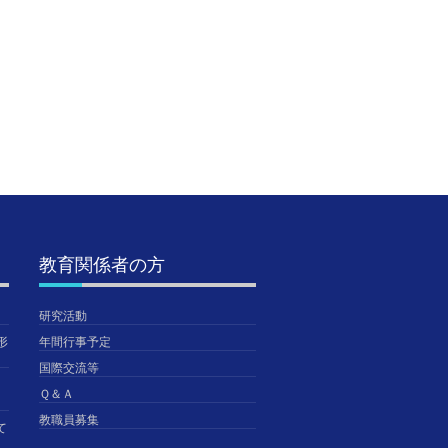
大学FWに行ってきま
9月編入生の方向けの
学校説
した（中学3年生）
情報
しまし
2026年7月31日
2026年7月30日
2026年
TGUISS
TGUISS
TGUISS
教育関係者の方
研究活動
形
年間行事予定
国際交流等
Ｑ＆Ａ
教職員募集
て