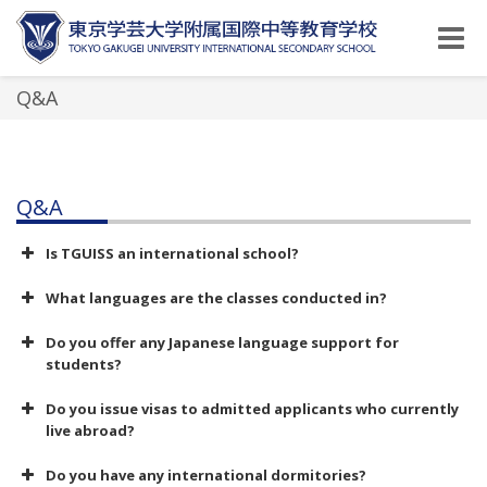
Toggle
naviga
Q&A
Q&A
Is TGUISS an international school?
What languages are the classes conducted in?
Do you offer any Japanese language support for
students?
Do you issue visas to admitted applicants who currently
live abroad?
Do you have any international dormitories?