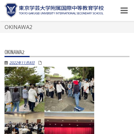
Toggle
naviga
OKINAWA2
OKINAWA2
2022年11月8日