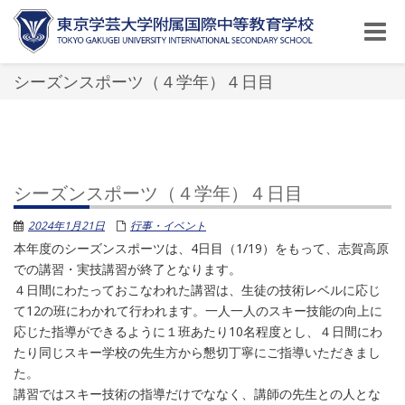
Toggle
naviga
シーズンスポーツ（４学年）４日目
シーズンスポーツ（４学年）４日目
2024年1月21日
行事・イベント
本年度のシーズンスポーツは、4日目（1/19）をもって、志賀高原
での講習・実技講習が終了となります。
４日間にわたっておこなわれた講習は、生徒の技術レベルに応じ
て12の班にわかれて行われます。一人一人のスキー技能の向上に
応じた指導ができるように１班あたり10名程度とし、４日間にわ
たり同じスキー学校の先生方から懇切丁寧にご指導いただきまし
た。
講習ではスキー技術の指導だけでななく、講師の先生との人とな