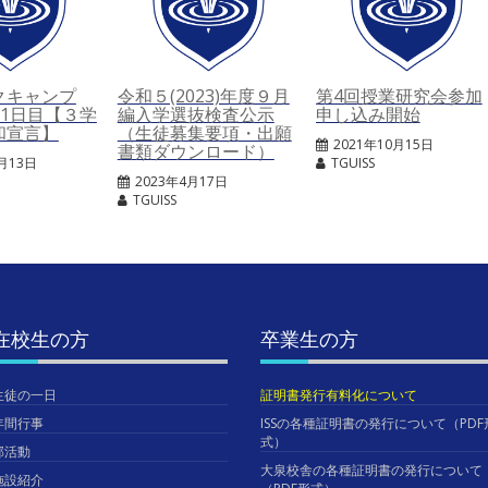
クキャンプ
令和５(2023)年度９月
第4回授業研究会参加
2）1日目【３学
編入学選抜検査公示
申し込み開始
和宣言】
（生徒募集要項・出願
2021年10月15日
書類ダウンロード）
1月13日
TGUISS
2023年4月17日
TGUISS
在校生の方
卒業生の方
生徒の一日
証明書発行有料化について
年間行事
ISSの各種証明書の発行について（PDF
式）
部活動
大泉校舎の各種証明書の発行について
施設紹介