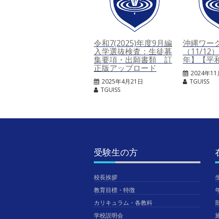
令和7(2025)年度9月編
沖縄ワー
入学選抜検査：生徒募
（11/1
集要項・出願書類 訂
年】【平
正版アップロード
2024年1
2025年4月21日
TGUISS
TGUISS
受験生の方
校長挨拶
教育目標・特徴
カリキュラム・各教科
学校説明会