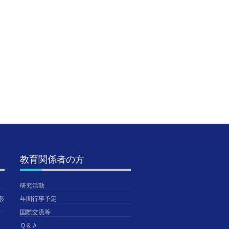
第7回公開研究会のご
SSH生徒研究発表会＠
【陸上
案内（第1次）
神戸国際展示場に参加
総合体育
しました。【SSH】
東・全
2020年8月19日
TGUISS
2026年8月5日
2026年
TGUISS
TGUISS
教育関係者の方
研究活動
形
年間行事予定
国際交流等
Ｑ＆Ａ