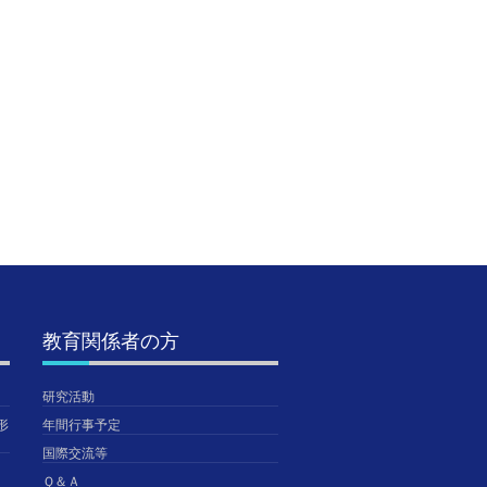
第7回公開研究会のご
SSH生徒研究発表会＠
【陸上
案内（第1次）
神戸国際展示場に参加
総合体育
しました。【SSH】
東・全
2020年8月19日
TGUISS
2026年8月5日
2026年
TGUISS
TGUISS
教育関係者の方
研究活動
形
年間行事予定
国際交流等
Ｑ＆Ａ