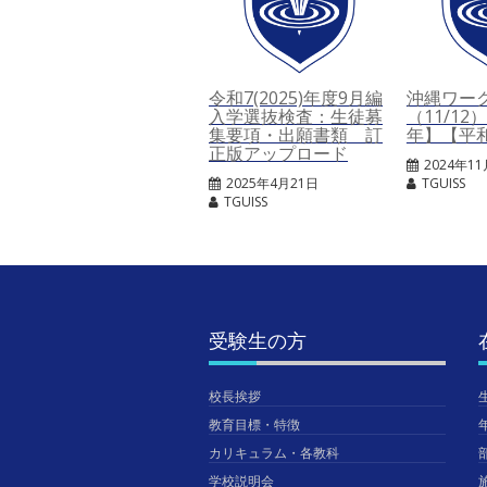
令和7(2025)年度9月編
沖縄ワー
入学選抜検査：生徒募
（11/1
集要項・出願書類 訂
年】【平
正版アップロード
2024年1
2025年4月21日
TGUISS
TGUISS
受験生の方
校長挨拶
教育目標・特徴
カリキュラム・各教科
学校説明会