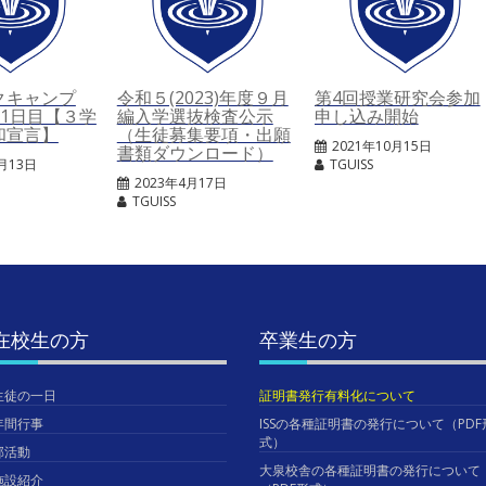
クキャンプ
令和５(2023)年度９月
第4回授業研究会参加
2）1日目【３学
編入学選抜検査公示
申し込み開始
和宣言】
（生徒募集要項・出願
2021年10月15日
書類ダウンロード）
1月13日
TGUISS
2023年4月17日
TGUISS
在校生の方
卒業生の方
生徒の一日
証明書発行有料化について
年間行事
ISSの各種証明書の発行について（PDF
式）
部活動
大泉校舎の各種証明書の発行について
施設紹介