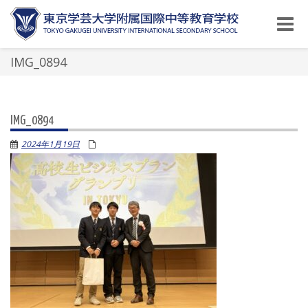
Toggle
naviga
IMG_0894
IMG_0894
2024年1月19日