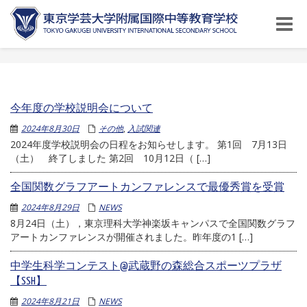
Toggle
naviga
今年度の学校説明会について
2024年8月30日
その他
,
入試関連
2024年度学校説明会の日程をお知らせします。 第1回 7月13日
（土） 終了しました 第2回 10月12日（ […]
全国関数グラフアートカンファレンスで最優秀賞を受賞
2024年8月29日
NEWS
8月24日（土），東京理科大学神楽坂キャンパスで全国関数グラフ
アートカンファレンスが開催されました。昨年度の1 […]
中学生科学コンテスト@武蔵野の森総合スポーツプラザ
【SSH】
2024年8月21日
NEWS