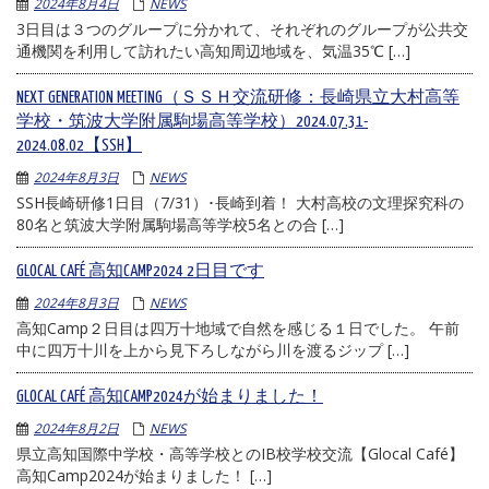
2024年8月4日
NEWS
3日目は３つのグループに分かれて、それぞれのグループが公共交
通機関を利用して訪れたい高知周辺地域を、気温35℃ […]
NEXT GENERATION MEETING（ＳＳＨ交流研修：長崎県立大村高等
学校・筑波大学附属駒場高等学校）2024.07.31-
2024.08.02【SSH】
2024年8月3日
NEWS
SSH長崎研修1日目（7/31）･長崎到着！ 大村高校の文理探究科の
80名と筑波大学附属駒場高等学校5名との合 […]
GLOCAL CAFÉ 高知CAMP2024 2日目です
2024年8月3日
NEWS
高知Camp２日目は四万十地域で自然を感じる１日でした。 午前
中に四万十川を上から見下ろしながら川を渡るジップ […]
GLOCAL CAFÉ 高知CAMP2024が始まりました！
2024年8月2日
NEWS
県立高知国際中学校・高等学校とのIB校学校交流【Glocal Café】
高知Camp2024が始まりました！ […]