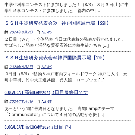
中学生科学コンテストに参加しました！（8/3） ８月３日(土)に中
学生科学コンテストに参加しました。 都内の中 […]
ＳＳＨ生徒研究発表会➁ 神戸国際展示場【SSH】
2024年8月9日
NEWS
２日目（8/7）・全体発表 当日は代表校の発表が行われました。
すばらしい発表と活発な質疑応答に本校生徒たちも […]
ＳＳＨ生徒研究発表会＠神戸国際展示場【SSH】
2024年8月8日
NEWS
0日目（8/6）･移動＆神戸市内フィールドワーク 神戸に入り、元
町中華街、竹中大工道具館、異人館、ロープウェ […]
GLOCAL CAFÉ 高知CAMP2024, 4日目最終日です
2024年8月4日
NEWS
あっという間に最終日となりました。 高知Campのテーマ
「Communicator」について４日間の活動から振 […]
GLOCAL CAFÉ 高知CAMP2024 3日目です