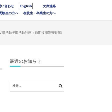
問い合わせ
English
欠席連絡
受験生の方へ
在校生・卒業生の方へ
/
部活動年間活動計画（前期後期管弦楽部）
最近のお知らせ
検
索: