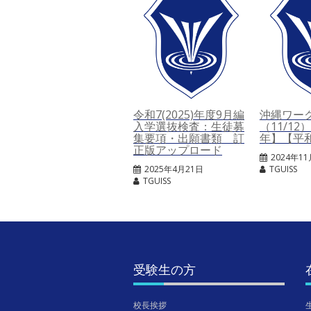
令和7(2025)年度9月編
沖縄ワー
入学選抜検査：生徒募
（11/1
集要項・出願書類 訂
年】【平
正版アップロード
2024年1
2025年4月21日
TGUISS
TGUISS
受験生の方
校長挨拶