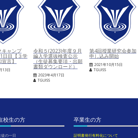
クキャンプ
令和５(2023)年度９月
第4回授業研究会参加
2）1日目【３学
編入学選抜検査公示
申し込み開始
和宣言】
（生徒募集要項・出願
2021年10月15日
書類ダウンロード）
1月13日
TGUISS
2023年4月17日
TGUISS
在校生の方
卒業生の方
生徒の一日
証明書発行有料化について