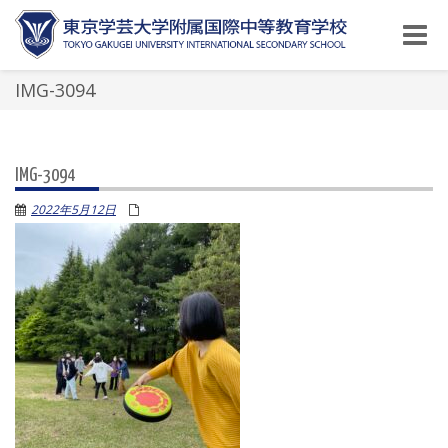
Toggle
naviga
IMG-3094
IMG-3094
2022年5月12日