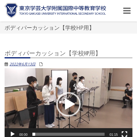
Toggle
naviga
ボディパーカッション【学校HP用】
ボディパーカッション【学校HP用】
2022年6月13日
動
画
プ
レ
ー
ヤ
ー
00:00
01:15