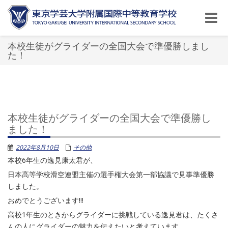
Toggle
naviga
本校生徒がグライダーの全国大会で準優勝しまし
た！
本校生徒がグライダーの全国大会で準優勝し
ました！
2022年8月10日
その他
本校6年生の逸見康太君が、
日本高等学校滑空連盟主催の選手権大会第一部協議で見事準優勝
しました。
おめでとうございます!!!
高校1年生のときからグライダーに挑戦している逸見君は、たくさ
んの人にグライダーの魅力を伝えたいと考えています。