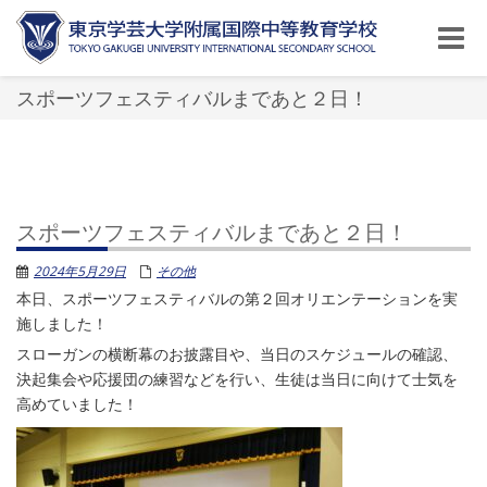
Toggle
naviga
スポーツフェスティバルまであと２日！
スポーツフェスティバルまであと２日！
2024年5月29日
その他
本日、スポーツフェスティバルの第２回オリエンテーションを実
施しました！
スローガンの横断幕のお披露目や、当日のスケジュールの確認、
決起集会や応援団の練習などを行い、生徒は当日に向けて士気を
高めていました！