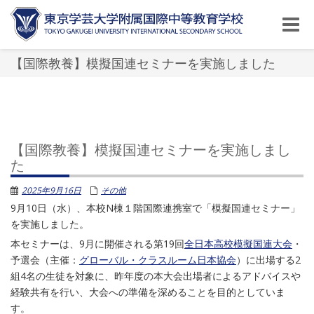
Toggle
naviga
【国際教養】模擬国連セミナーを実施しました
【国際教養】模擬国連セミナーを実施しまし
た
2025年9月16日
その他
9月10日（水）、本校N棟１階国際連携室で「模擬国連セミナー」
を実施しました。
本セミナーは、9月に開催される第19回
全日本高校模擬国連大会
・
予選会（主催：
グローバル・クラスルーム日本協会
）に出場する2
組4名の生徒を対象に、昨年度の本大会出場者によるアドバイスや
経験共有を行い、大会への準備を深めることを目的としていま
す。