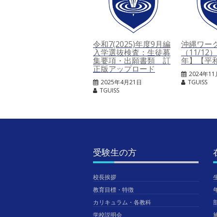
令和7(2025)年度9月編
沖縄ワー
入学選抜検査：生徒募
（11/1
集要項・出願書類 訂
年】【平
正版アップロード
2024年1
2025年4月21日
TGUISS
TGUISS
受験生の方
校長挨拶
教育目標・特徴
カリキュラム・各教科
学校説明会