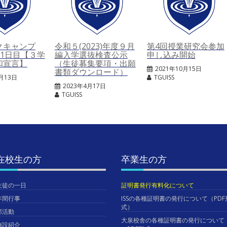
クキャンプ
令和５(2023)年度９月
第4回授業研究会参加
2）1日目【３学
編入学選抜検査公示
申し込み開始
和宣言】
（生徒募集要項・出願
2021年10月15日
書類ダウンロード）
1月13日
TGUISS
2023年4月17日
TGUISS
在校生の方
卒業生の方
生徒の一日
証明書発行有料化について
年間行事
ISSの各種証明書の発行について（PDF
式）
部活動
大泉校舎の各種証明書の発行について
施設紹介