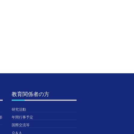
第7回公開研究会のご
SSH生徒研究発表会＠
【陸上
案内（第1次）
神戸国際展示場に参加
総合体育
しました。【SSH】
東・全
2020年8月19日
TGUISS
2026年8月5日
2026年
TGUISS
TGUISS
教育関係者の方
研究活動
形
年間行事予定
国際交流等
Ｑ＆Ａ