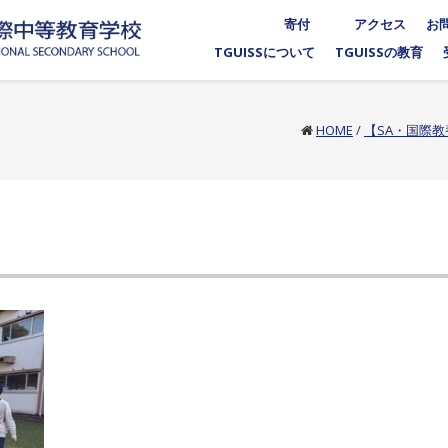
寄付
アクセス
お
TGUISSについて
TGUISSの教育
HOME
/
【SA・国際教養