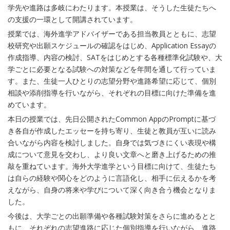
学先や進路は多岐にわたります。本授業は、そうした生徒たちへ
の支援の一環として開講されています。
授業では、海外進学アドバイザーである担当教員とともに、志望
校研究や出願スケジュールの確認をはじめ、Application Essayの
作成指導、内容の検討、SATをはじめとする各種標準化試験や、大
学ごとに必要となる試験への対策などを年間を通して行っていま
す。また、生徒一人ひとりの志望分野や進路希望に応じて、個別
相談や添削指導を行いながら、それぞれの目標に向けた準備を進
めています。
本日の授業では、先日公開されたCommon AppのPromptに基づ
き各自が作成したエッセーを持ち寄り、生徒と教員が互いに読み
合いながら内容を検討しました。自身では気づきにくい表現や構
成について意見を交わし、より良い文章へと磨き上げるための推
敲を重ねています。海外大学進学という目標に向けて、生徒たち
は自らの経験や関心をどのように言語化し、相手に伝えるかを考
えながら、自身の将来や学びについて深く向き合う機会となりま
した。
今後は、大学ごとの出願準備や各種試験対策をさらに進めるとと
もに、それぞれの志望進路に応じた個別指導を行いながら、進路