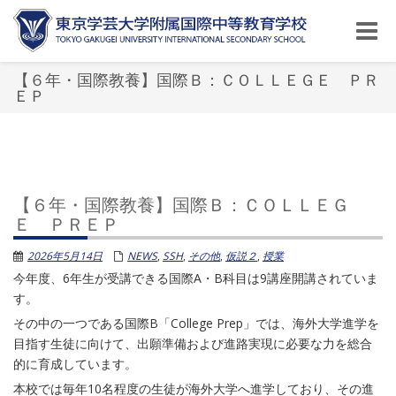
Toggle
naviga
【６年・国際教養】国際Ｂ：ＣＯＬＬＥＧＥ ＰＲ
ＥＰ
【６年・国際教養】国際Ｂ：ＣＯＬＬＥＧ
Ｅ ＰＲＥＰ
2026年5月14日
NEWS
,
SSH
,
その他
,
仮説２
,
授業
今年度、6年生が受講できる国際A・B科目は9講座開講されていま
す。
その中の一つである国際B「College Prep」では、海外大学進学を
目指す生徒に向けて、出願準備および進路実現に必要な力を総合
的に育成しています。
本校では毎年10名程度の生徒が海外大学へ進学しており、その進