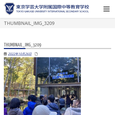
Toggle
naviga
THUMBNAIL_IMG_3209
THUMBNAIL_IMG_3209
2022年10月26日