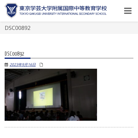
Toggle
naviga
DSC00892
DSC00892
2023年9月16日