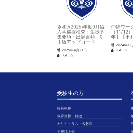
令和7(2025)年度9月編
沖縄ワー
入学選抜検査：生徒募
（11/1
集要項・出願書類 訂
年】【平
正版アップロード
2024年1
2025年4月21日
TGUISS
TGUISS
受験生の方
校長挨拶
教育目標・特徴
カリキュラム・各教科
学校説明会