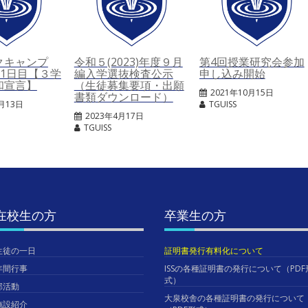
クキャンプ
令和５(2023)年度９月
第4回授業研究会参加
2）1日目【３学
編入学選抜検査公示
申し込み開始
和宣言】
（生徒募集要項・出願
2021年10月15日
書類ダウンロード）
1月13日
TGUISS
2023年4月17日
TGUISS
在校生の方
卒業生の方
生徒の一日
証明書発行有料化について
年間行事
ISSの各種証明書の発行について（PDF
式）
部活動
大泉校舎の各種証明書の発行について
施設紹介