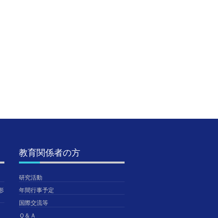
第7回公開研究会のご
SSH生徒研究発表会＠
【陸上
案内（第1次）
神戸国際展示場に参加
総合体育
しました。【SSH】
東・全
2020年8月19日
TGUISS
2026年8月5日
2026年
TGUISS
TGUISS
教育関係者の方
研究活動
形
年間行事予定
国際交流等
Ｑ＆Ａ