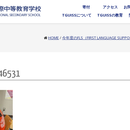
寄付
アクセス
お
TGUISSについて
TGUISSの教育
HOME
/
今年度のFLS（FIRST LANGUAGE SU
46531