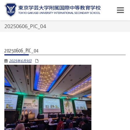
Toggle
naviga
20250606_PIC_04
20250606_PIC_04
2025年6月9日