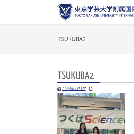
TSUKUBA2
TSUKUBA2
2026年4月3日