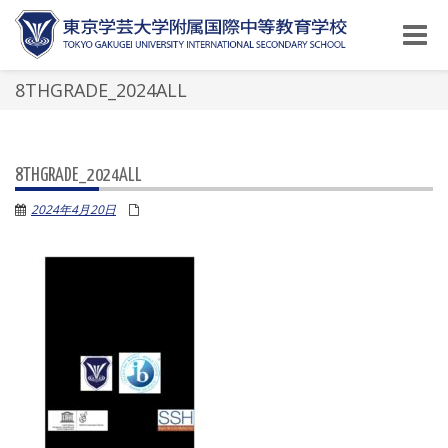
Toggle
naviga
8THGRADE_2024ALL
8THGRADE_2024ALL
2024年4月20日