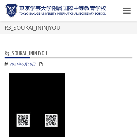
Toggle
naviga
R3_SOUKAI_ININJYOU
R3_SOUKAI_ININJYOU
2021年5月19日