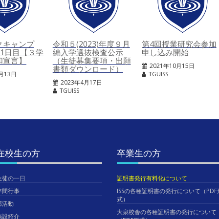
クキャンプ
令和５(2023)年度９月
第4回授業研究会参加
2）1日目【３学
編入学選抜検査公示
申し込み開始
和宣言】
（生徒募集要項・出願
2021年10月15日
書類ダウンロード）
1月13日
TGUISS
2023年4月17日
TGUISS
在校生の方
卒業生の方
生徒の一日
証明書発行有料化について
年間行事
ISSの各種証明書の発行について（PDF
式）
部活動
大泉校舎の各種証明書の発行について
施設紹介