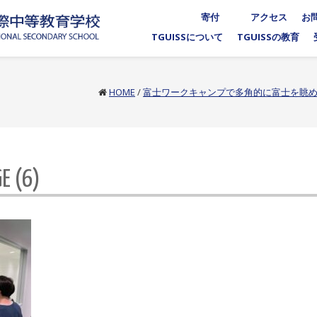
寄付
アクセス
お
TGUISSについて
TGUISSの教育
HOME
/
富士ワークキャンプで多角的に富士を眺め
E (6)