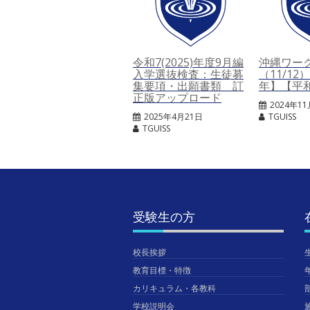
令和7(2025)年度9月編
沖縄ワー
入学選抜検査：生徒募
（11/1
集要項・出願書類 訂
年】【平
正版アップロード
2024年1
2025年4月21日
TGUISS
TGUISS
受験生の方
校長挨拶
教育目標・特徴
カリキュラム・各教科
学校説明会