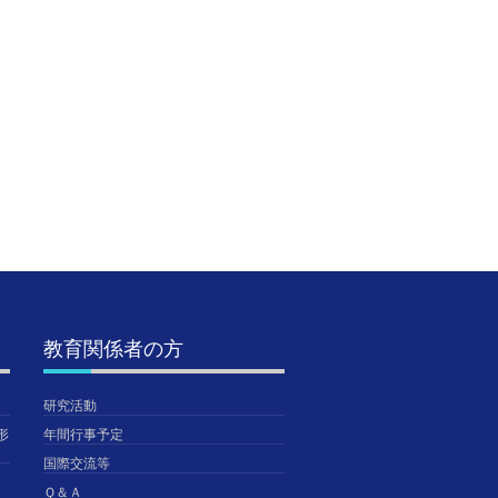
第7回公開研究会のご
SSH生徒研究発表会＠
附属高
案内（第1次）
神戸国際展示場に参加
校（シ
しました。【SSH】
の合同
2020年8月19日
TGUISS
2026年8月5日
2026年
TGUISS
TGUISS
教育関係者の方
研究活動
形
年間行事予定
国際交流等
Ｑ＆Ａ