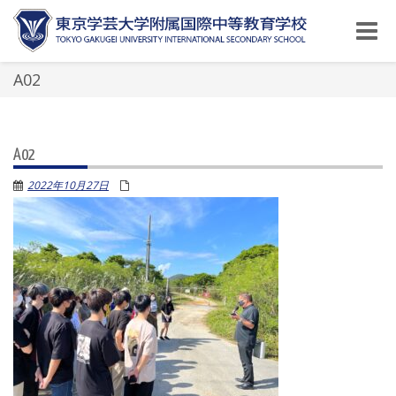
Toggle
naviga
A02
A02
2022年10月27日