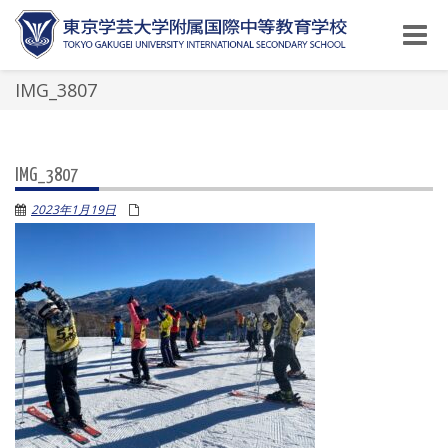
Toggle
naviga
IMG_3807
IMG_3807
2023年1月19日