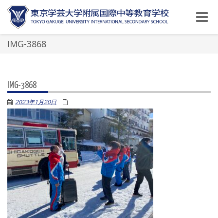
Toggle
naviga
IMG-3868
IMG-3868
2023年1月20日